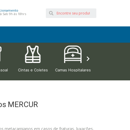
cionamento
à Sab 9h às 18hrs
soal
Cintas e Coletes
Camas Hospitalares
Beleza e Estética
edos MERCUR
os metacarpianos em casos de fraturas, luxações,