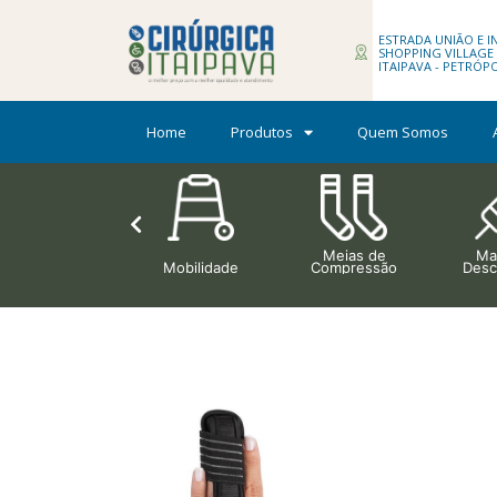
ESTRADA UNIÃO E IN
SHOPPING VILLAGE H
ITAIPAVA - PETRÓP
Home
Produtos
Quem Somos
Meias de
Mat
Ortopedia
Mobilidade
Compressão
Desc