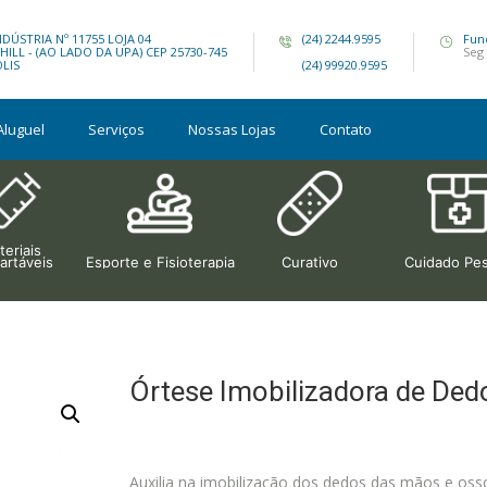
DÚSTRIA Nº 11755 LOJA 04
(24) 2244.9595
Fun
ILL - (AO LADO DA UPA) CEP 25730-745
Seg 
OLIS
(24) 99920.9595
Aluguel
Serviços
Nossas Lojas
Contato
eriais
artáveis
Esporte e Fisioterapia
Curativo
Cuidado Pes
Órtese Imobilizadora de D
Auxilia na imobilização dos dedos das mãos e oss