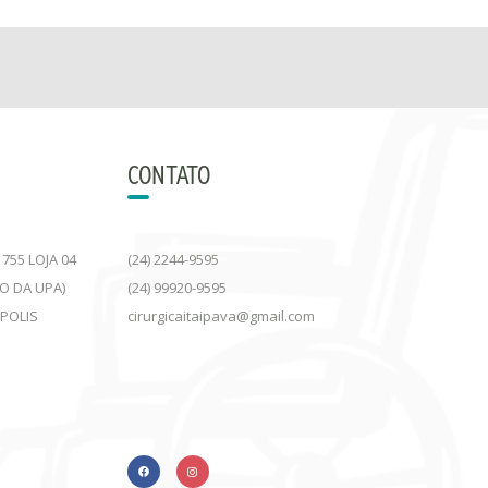
CONTATO
755 LOJA 04
(24) 2244-9595
DO DA UPA)
(24) 99920-9595
ÓPOLIS
cirurgicaitaipava@gmail.com