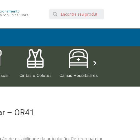
cionamento
à Sab 9h às 18hrs
soal
Cintas e Coletes
Camas Hospitalares
Beleza e Estética
lar – OR41
o de estabilidade da articulação; Reforço patelar