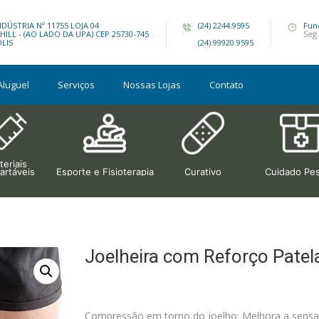
DÚSTRIA Nº 11755 LOJA 04
(24) 2244.9595
Fun
ILL - (AO LADO DA UPA) CEP 25730-745
Seg 
OLIS
(24) 99920.9595
Aluguel
Serviços
Nossas Lojas
Contato
eriais
artáveis
Esporte e Fisioterapia
Curativo
Cuidado Pes
Joelheira com Reforço Pate
Compressão em torno do joelho; Melhora a sensaçã