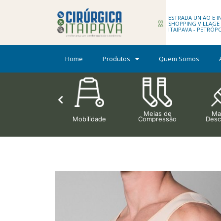
ESTRADA UNIÃO E IN
SHOPPING VILLAGE H
ITAIPAVA - PETRÓP
Home
Produtos
Quem Somos
Meias de
Mat
Ortopedia
Mobilidade
Compressão
Desc