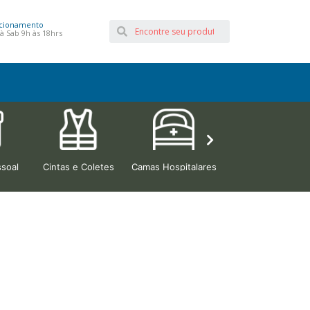
cionamento
à Sab 9h às 18hrs
soal
Cintas e Coletes
Camas Hospitalares
Beleza e Estética