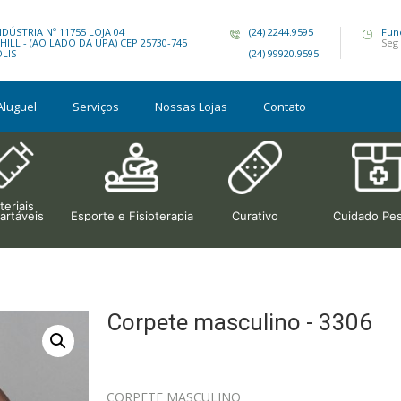
DÚSTRIA Nº 11755 LOJA 04
(24) 2244.9595
Fun
ILL - (AO LADO DA UPA) CEP 25730-745
Seg 
OLIS
(24) 99920.9595
Aluguel
Serviços
Nossas Lojas
Contato
eriais
artáveis
Esporte e Fisioterapia
Curativo
Cuidado Pes
Corpete masculino - 3306
CORPETE MASCULINO