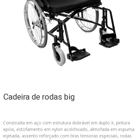
Cadeira de rodas big
Construída em aço com estrutura dobrável em duplo X, pintura
epóxi, estofamento em nylon acolchoado, almofada em espuma
injetada, assento reforçado com tiras tensoras especiais, rodas