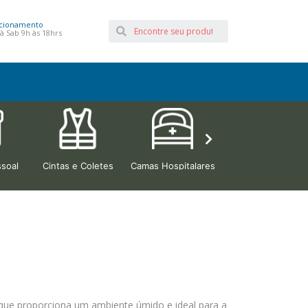
cionamento
à Sab 9h às 18hrs
soal
Cintas e Coletes
Camas Hospitalares
Beleza e Estética
o que proporciona um ambiente úmido e ideal para a