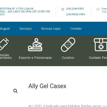
DÚSTRIA Nº 11755 LOJA 04
(24) 2244.9595
Fun
ILL - (AO LADO DA UPA) CEP 25730-745
Seg 
OLIS
(24) 99920.9595
Aluguel
Serviços
Nossas Lojas
Contato
eriais
artáveis
Esporte e Fisioterapia
Curativo
Cuidado Pes
Ally Gel Casex
ALLYGEL é indicado para hidratar feridas secas, 