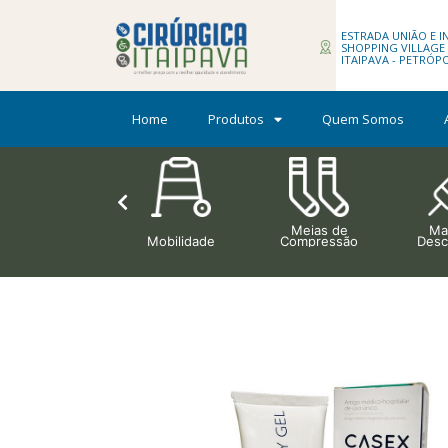
ESTRADA UNIÃO E IN
SHOPPING VILLAGE H
ITAIPAVA - PETRÓP
Home
Produtos
Quem Somos
Meias de
Mat
Ortopedia
Mobilidade
Compressão
Desc